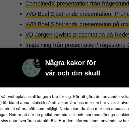
CombinedX presentation från frågestun
vVD Boel Sjöstrands presentation, Prohe
vVD Boel Sjöstrands presentation på ov
VD Jörgen Qwists presentation på Rede
Inspelning från presentation/frågestund
CombinedX presentation från frågestun
Några kakor för
CombinedX medverkan på Aktiedagarna
vår och din skull
Inspelning från presentation/frågestund
CombinedX presentation från frågestun
Intervju med VD Jörgen Qwist på Redeye
att vår webbplats skall fungera bra för dig. För att göra det använder vi k
) för bland annat statistik så att vi kan lära oss mer om hur vi skall utve
CombinedX medverkar på Redeye Consul
ts på ett så bra sätt som möjligt. Nedan kan du läsa mer och anpassa 
ingar. Notera att när du godkänner statistik och marknadsförings-cookie
Intervju med VD Jörgen Qwist avs. Q1 
viss data överföras utanför EU. Hur den informationen används av be
t vi inte exakt. Till exempel uppfyller inte USA:s lagstiftning alla de krav
Presentation och frågestund, Q1 2023 (