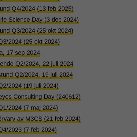
stund Q4/2024 (13 feb 2025)
ife Science Day (3 dec 2024)
tund Q3/2024 (25 okt 2024)
 Q3/2024 (25 okt 2024)
a, 17 sep 2024
ende Q2/2024, 22 juli 2024
tund Q2/2024, 19 juli 2024
Q2/2024 (19 juli 2024)
eyes Consulting Day (240612)
 Q1/2024 (7 maj 2024)
örvärv av M3CS (21 feb 2024)
 Q4/2023 (7 feb 2024)