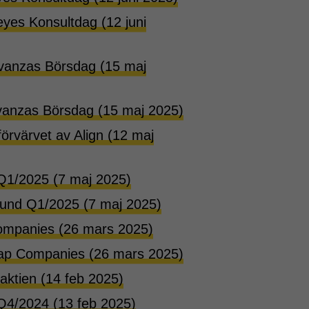
yes Konsultdag (12 juni
Avanzas Börsdag (15 maj
Avanzas Börsdag (15 maj 2025)
örvärvet av Align (12 maj
 Q1/2025 (7 maj 2025)
stund Q1/2025 (7 maj 2025)
Companies (26 mars 2025)
cap Companies (26 mars 2025)
ktien (14 feb 2025)
 Q4/2024 (13 feb 2025)