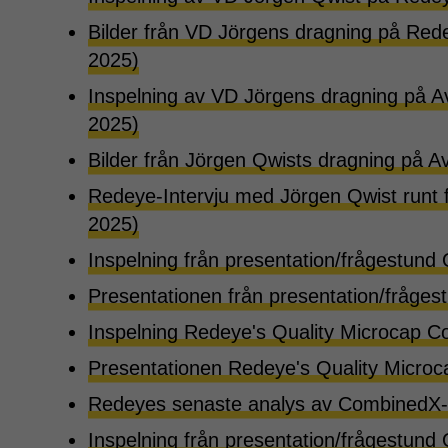
Bilder från VD Jörgens dragning på Rede
2025)
Inspelning av VD Jörgens dragning på 
2025)
Bilder från Jörgen Qwists dragning på 
Redeye-Intervju med Jörgen Qwist runt f
2025)
Inspelning från presentation/frågestund
Presentationen från presentation/fråge
Inspelning Redeye's Quality Microcap 
Presentationen Redeye's Quality Micro
Redeyes senaste analys av CombinedX-a
Inspelning från presentation/frågestund