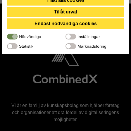
Tillåt alla cookies
dina rättigheter, t.ex. rätten till radering, gällande eventuella
personuppgifter som de brottsbekämpande myndigheterna har fått
Tillåt urval
tillgång till. Genom att godkänna statistik och marknadsförings-cookies
nedan bekräftar du att du samtycker till att data överförs till tredje land.
Endast nödvändiga cookies
Nödvändiga
Inställningar
Statistik
Marknadsföring
Vi är en familj av kunskapsbolag som hjälper företag
och organisationer att dra fördel av digitaliseringens
möjligheter.