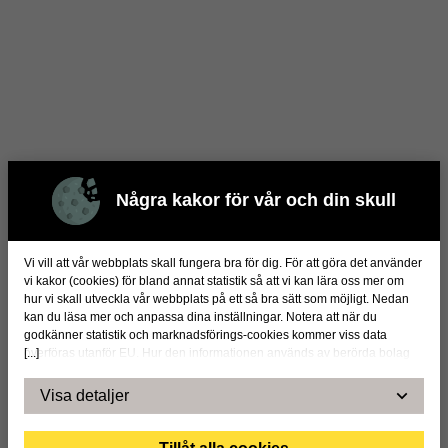
Några kakor för vår och din skull
Hej!
Vi vill att vår webbplats skall fungera bra för dig. För att göra det använder
vi kakor (cookies) för bland annat statistik så att vi kan lära oss mer om
hur vi skall utveckla vår webbplats på ett så bra sätt som möjligt. Nedan
kan du läsa mer och anpassa dina inställningar. Notera att när du
Är du intresserad av att veta mer?
godkänner statistik och marknadsförings-cookies kommer viss data
[...]
överföras utanför EU. Hur den informationen används av berörda bolag
vet vi inte exakt. Till exempel uppfyller inte USA:s lagstiftning alla de krav
gällande hantering av personuppgifter som ställs inom EU, vilket kan
Visa detaljer
Kontakta oss
innebära vissa risker för dina personuppgifter. De berörda bolagen måste
lämna över uppgifter till brottsbekämpande myndigheter i USA om de får
en sådan begäran. Det kan dock vara svårt eller omöjligt för dig att hävda