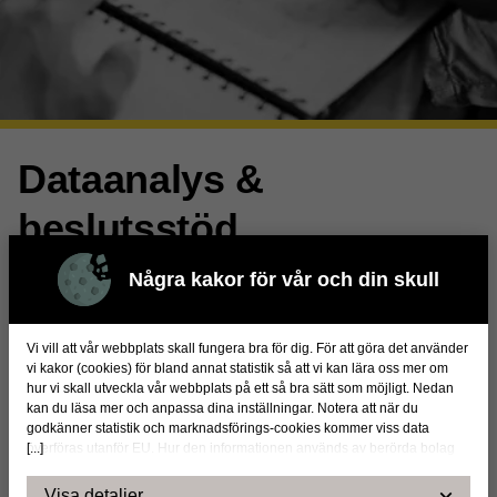
Dataanalys &
beslutsstöd
Några kakor för vår och din skull
BI
Vi vill att vår webbplats skall fungera bra för dig. För att göra det använder
Data Management
vi kakor (cookies) för bland annat statistik så att vi kan lära oss mer om
hur vi skall utveckla vår webbplats på ett så bra sätt som möjligt. Nedan
Data Analytics
kan du läsa mer och anpassa dina inställningar. Notera att när du
godkänner statistik och marknadsförings-cookies kommer viss data
Data Science
[...]
överföras utanför EU. Hur den informationen används av berörda bolag
vet vi inte exakt. Till exempel uppfyller inte USA:s lagstiftning alla de krav
gällande hantering av personuppgifter som ställs inom EU, vilket kan
Data är det nya guldet
Visa detaljer