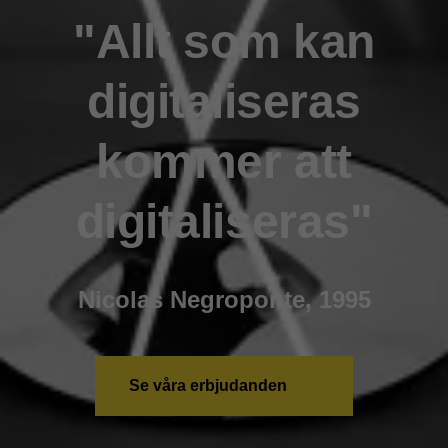
"Allt som kan
digitaliseras
kommer att
digitaliseras"
Nicolas Negroponte, 1995
Se våra erbjudanden