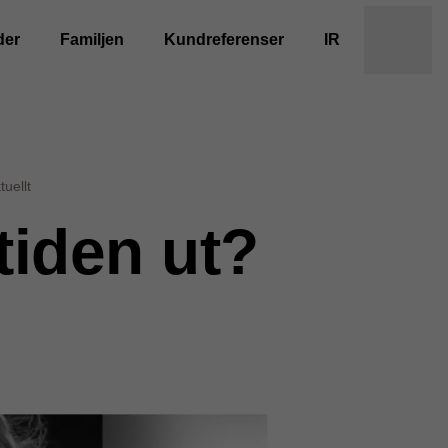
der
Familjen
Kundreferenser
IR
tuellt
tiden ut?