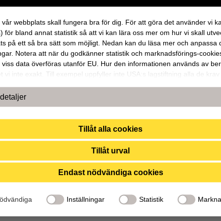
att vår webbplats skall fungera bra för dig. För att göra det använder vi k
) för bland annat statistik så att vi kan lära oss mer om hur vi skall utve
ts på ett så bra sätt som möjligt. Nedan kan du läsa mer och anpassa 
ingar. Notera att när du godkänner statistik och marknadsförings-cookie
viss data överföras utanför EU. Hur den informationen används av be
t vi inte exakt. Till exempel uppfyller inte USA:s lagstiftning alla de krav
 hantering av personuppgifter som ställs inom EU, vilket kan innebära 
ör dina personuppgifter. De berörda bolagen måste lämna över uppgifter 
detaljer
ekämpande myndigheter i USA om de får en sådan begäran. Det kan d
er omöjligt för dig att hävda dina rättigheter, t.ex. rätten till radering, gä
lla personuppgifter som de brottsbekämpande myndigheterna har fått t
Tillåt alla cookies
nom att godkänna statistik och marknadsförings-cookies nedan bekräftar
ker till att data överförs till tredje land.
Tillåt urval
Endast nödvändiga cookies
H
ödvändiga
Inställningar
Statistik
Markna