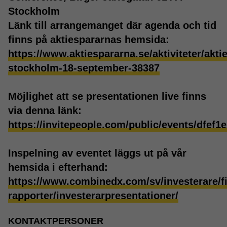
Stockholm
Länk till arrangemanget där agenda och tid
finns på aktiespararnas hemsida:
https://www.aktiespararna.se/aktiviteter/akti
stockholm-18-september-38387
Möjlighet att se presentationen live finns
via denna länk:
https://invitepeople.com/public/events/dfef
Inspelning av eventet läggs ut på vår
hemsida i efterhand:
https://www.combinedx.com/sv/investerare/fi
rapporter/investerarpresentationer/
KONTAKTPERSONER