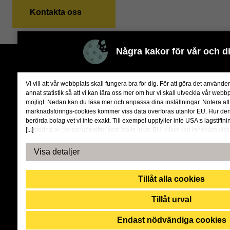
Kontakta oss
Några kakor för vår och di
Vi vill att vår webbplats skall fungera bra för dig. För att göra det använde
annat statistik så att vi kan lära oss mer om hur vi skall utveckla vår webbp
möjligt. Nedan kan du läsa mer och anpassa dina inställningar. Notera att
marknadsförings-cookies kommer viss data överföras utanför EU. Hur de
berörda bolag vet vi inte exakt. Till exempel uppfyller inte USA:s lagstiftn
[...]
hantering av personuppgifter som ställs inom EU, vilket kan innebära vissa
personuppgifter. De berörda bolagen måste lämna över uppgifter till bro
USA om de får en sådan begäran. Det kan dock vara svårt eller omöjligt för
Visa detaljer
t.ex. rätten till radering, gällande eventuella personuppgifter som de b
har fått tillgång till. Genom att godkänna statistik och marknadsförings-co
samtycker till att data överförs till tredje land.
Tillåt alla cookies
Tillåt urval
Endast nödvändiga cookies
Vi är en familj av kunskapsbolag som hjälper företag