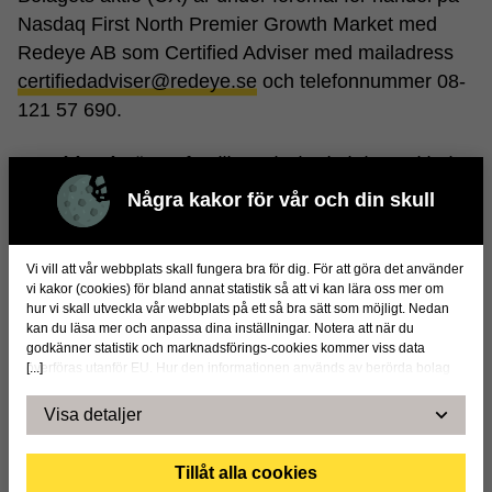
Nasdaq First North Premier Growth Market med
Redeye AB som Certified Adviser med mailadress
certifiedadviser@redeye.se
och telefonnummer 08-
121 57 690.
CombinedX
är en familj av nischade it-konsultbolag
som hjälper företag och organisationer att dra fördel
Några kakor för vår och din skull
av digitaliseringens möjligheter. Vi levererar våra
tjänster genom helägda dotterbolag som har
Vi vill att vår webbplats skall fungera bra för dig. För att göra det använder
marknadsledande teknik- och affärskunnande inom
vi kakor (cookies) för bland annat statistik så att vi kan lära oss mer om
sina resp. områden. Tillsammans är vi ca 450
hur vi skall utveckla vår webbplats på ett så bra sätt som möjligt. Nedan
kan du läsa mer och anpassa dina inställningar. Notera att när du
specialister i Sverige och Norge.
godkänner statistik och marknadsförings-cookies kommer viss data
[...]
överföras utanför EU. Hur den informationen används av berörda bolag
vet vi inte exakt. Till exempel uppfyller inte USA:s lagstiftning alla de krav
Dokument & länkar
gällande hantering av personuppgifter som ställs inom EU, vilket kan
Visa detaljer
innebära vissa risker för dina personuppgifter. De berörda bolagen måste
220405 - PM World of Volvo
lämna över uppgifter till brottsbekämpande myndigheter i USA om de får
en sådan begäran. Det kan dock vara svårt eller omöjligt för dig att hävda
Tillåt alla cookies
dina rättigheter, t.ex. rätten till radering, gällande eventuella