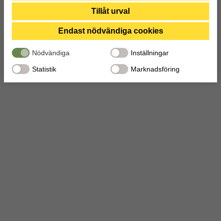
personuppgifter som de brottsbekämpande myndigheterna har fått
Tillåt urval
tillgång till. Genom att godkänna statistik och marknadsförings-cookies
nedan bekräftar du att du samtycker till att data överförs till tredje land.
Endast nödvändiga cookies
Nödvändiga
Inställningar
Statistik
Marknadsföring