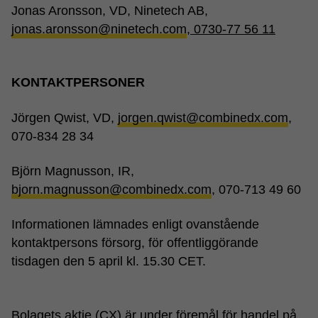
Jonas Aronsson, VD, Ninetech AB,
jonas.aronsson@ninetech.com
, 0730-77 56 11
KONTAKTPERSONER
Jörgen Qwist, VD,
jorgen.qwist@combinedx.com
,
070-834 28 34
Björn Magnusson, IR,
bjorn.magnusson@combinedx.com
, 070-713 49 60
Informationen lämnades enligt ovanstående
kontaktpersons försorg, för offentliggörande
tisdagen den 5 april kl. 15.30 CET.
Bolagets aktie (CX) är under föremål för handel på