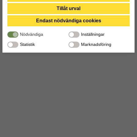
dina rättigheter, t.ex. rätten till radering, gällande eventuella
personuppgifter som de brottsbekämpande myndigheterna har fått
Tillåt urval
tillgång till. Genom att godkänna statistik och marknadsförings-cookies
nedan bekräftar du att du samtycker till att data överförs till tredje land.
Endast nödvändiga cookies
Nödvändiga
Inställningar
Statistik
Marknadsföring