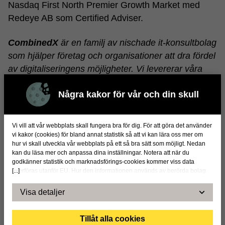
Nasdaq First North Premier Growth Market med
Redeye AB som Certified Adviser.
CombinedX
är en familj av nischade it-konsultbolag
som hjälper företag och organisationer att dra fördel
av digitaliseringens möjligheter. Vi levererar våra
tjänster genom helägda dotterbolag som har
Några kakor för vår och din skull
marknadsledande teknik- och affärskunnande inom
sina resp. områden. Tillsammans är vi ca 450
specialister i Sverige och Norge.
Vi vill att vår webbplats skall fungera bra för dig. För att göra det använder
vi kakor (cookies) för bland annat statistik så att vi kan lära oss mer om
hur vi skall utveckla vår webbplats på ett så bra sätt som möjligt. Nedan
combinedx.com |
info@combinedx.com
| +46
kan du läsa mer och anpassa dina inställningar. Notera att när du
54 400 25 10 | Tynäsgatan 10, 652 16 KARLSTAD
godkänner statistik och marknadsförings-cookies kommer viss data
[...]
överföras utanför EU. Hur den informationen används av berörda bolag
vet vi inte exakt. Till exempel uppfyller inte USA:s lagstiftning alla de krav
Dokument & länkar
gällande hantering av personuppgifter som ställs inom EU, vilket kan
Visa detaljer
innebära vissa risker för dina personuppgifter. De berörda bolagen måste
220818 - Ny VD Netgain CX
lämna över uppgifter till brottsbekämpande myndigheter i USA om de får
en sådan begäran. Det kan dock vara svårt eller omöjligt för dig att hävda
Tillåt alla cookies