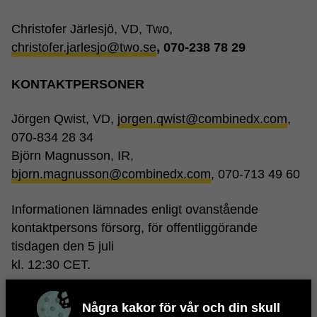
Christofer Järlesjö, VD, Two,
christofer.jarlesjo@two.se
,
070-238 78 29
KONTAKTPERSONER
Jörgen Qwist, VD,
jorgen.qwist@combinedx.com
,
070-834 28 34
Björn Magnusson, IR,
bjorn.magnusson@combinedx.com
, 070-713 49 60
Informationen lämnades enligt ovanstående
kontaktpersons försorg, för offentliggörande
tisdagen den 5 juli
kl. 12:30 CET.
Bolagets aktie (CX) är under föremål för handel på
Några kakor för vår och din skull