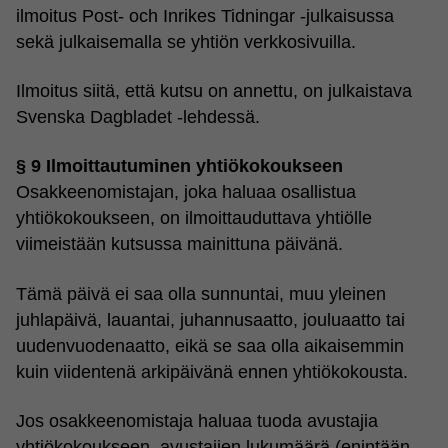
ilmoitus Post- och Inrikes Tidningar -julkaisussa
sekä julkaisemalla se yhtiön verkkosivuilla.
Ilmoitus siitä, että kutsu on annettu, on julkaistava
Svenska Dagbladet -lehdessä.
§ 9 Ilmoittautuminen yhtiökokoukseen
Osakkeenomistajan, joka haluaa osallistua
yhtiökokoukseen, on ilmoittauduttava yhtiölle
viimeistään kutsussa mainittuna päivänä.
Tämä päivä ei saa olla sunnuntai, muu yleinen
juhlapäivä, lauantai, juhannusaatto, jouluaatto tai
uudenvuodenaatto, eikä se saa olla aikaisemmin
kuin viidentenä arkipäivänä ennen yhtiökokousta.
Jos osakkeenomistaja haluaa tuoda avustajia
yhtiökokoukseen, avustajien lukumäärä (enintään