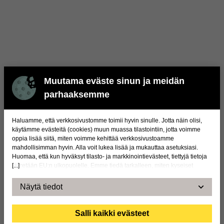
Muutama eväste sinun ja meidän
parhaaksemme
Haluamme, että verkkosivustomme toimii hyvin sinulle. Jotta näin olisi,
käytämme evästeitä (cookies) muun muassa tilastointiin, jotta voimme
oppia lisää siitä, miten voimme kehittää verkkosivustoamme
mahdollisimman hyvin. Alla voit lukea lisää ja mukauttaa asetuksiasi.
Huomaa, että kun hyväksyt tilasto- ja markkinointievästeet, tiettyjä tietoja
[...]
siirretään EU:n ulkopuolelle. Emme tiedä tarkalleen, miten kyseiset
yritykset käyttävät näitä tietoja. Esimerkiksi Yhdysvaltojen lainsäädäntö ei
täytä kaikkia niitä vaatimuksia, jotka koskevat henkilötietojen käsittelyä
Näytä tiedot
EU:ssa, mikä voi merkitä tiettyjä riskejä henkilötiedoillesi. Kyseiset
yritykset ovat velvollisia luovuttamaan tietoja Yhdysvaltojen
lainvalvontaviranomaisille, jos ne saavat tällaisen pyynnön. Sinun voi
Salli kaikki evästeet
kuitenkin olla vaikeaa tai jopa mahdotonta käyttää oikeuksiasi,