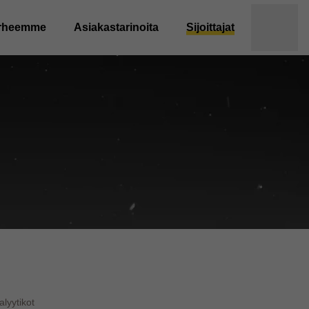
rheemme
Asiakastarinoita
Sijoittajat
alyytikot