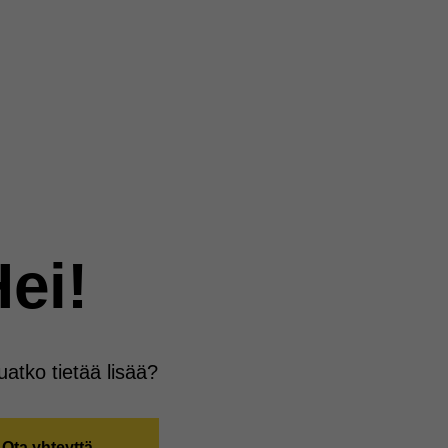
ei!
uatko tietää lisää?
Ota yhteyttä