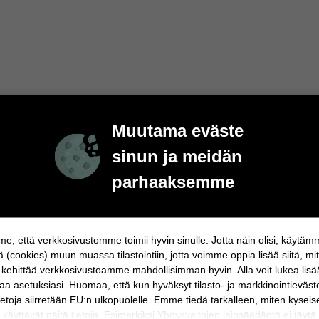
Muutama eväste
sinun ja meidän
parhaaksemme
, että verkkosivustomme toimii hyvin sinulle. Jotta näin olisi, käytä
ä (cookies) muun muassa tilastointiin, jotta voimme oppia lisää siitä, mi
ehittää verkkosivustoamme mahdollisimman hyvin. Alla voit lukea lisä
a asetuksiasi. Huomaa, että kun hyväksyt tilasto- ja markkinointieväst
 tietoja siirretään EU:n ulkopuolelle. Emme tiedä tarkalleen, miten kyseis
t käyttävät näitä tietoja. Esimerkiksi Yhdysvaltojen lainsäädäntö ei täytä