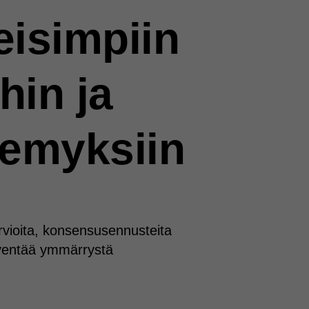
eisimpiin
hin ja
emyksiin
rvioita, konsensusennusteita
syventää ymmärrystä