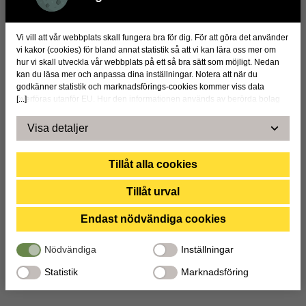
Vi vill att vår webbplats skall fungera bra för dig. För att göra det använder
vi kakor (cookies) för bland annat statistik så att vi kan lära oss mer om
hur vi skall utveckla vår webbplats på ett så bra sätt som möjligt. Nedan
kan du läsa mer och anpassa dina inställningar. Notera att när du
godkänner statistik och marknadsförings-cookies kommer viss data
[...]
överföras utanför EU. Hur den informationen används av berörda bolag
vet vi inte exakt. Till exempel uppfyller inte USA:s lagstiftning alla de krav
gällande hantering av personuppgifter som ställs inom EU, vilket kan
Visa detaljer
innebära vissa risker för dina personuppgifter. De berörda bolagen måste
lämna över uppgifter till brottsbekämpande myndigheter i USA om de får
en sådan begäran. Det kan dock vara svårt eller omöjligt för dig att hävda
Tillåt alla cookies
dina rättigheter, t.ex. rätten till radering, gällande eventuella
personuppgifter som de brottsbekämpande myndigheterna har fått
Tillåt urval
tillgång till. Genom att godkänna statistik och marknadsförings-cookies
nedan bekräftar du att du samtycker till att data överförs till tredje land.
Endast nödvändiga cookies
Nödvändiga
Inställningar
Statistik
Marknadsföring