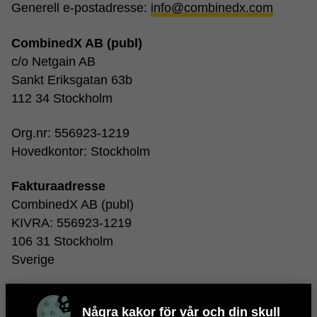
Generell e-postadresse:
info@combinedx.com
CombinedX AB (publ)
c/o Netgain AB
Sankt Eriksgatan 63b
112 34 Stockholm
Org.nr: 556923-1219
Hovedkontor: Stockholm
Fakturaadresse
CombinedX AB (publ)
KIVRA: 556923-1219
106 31 Stockholm
Sverige
Fakturaer via e-post:
invoice@combinedx.com
Några kakor för vår och din skull